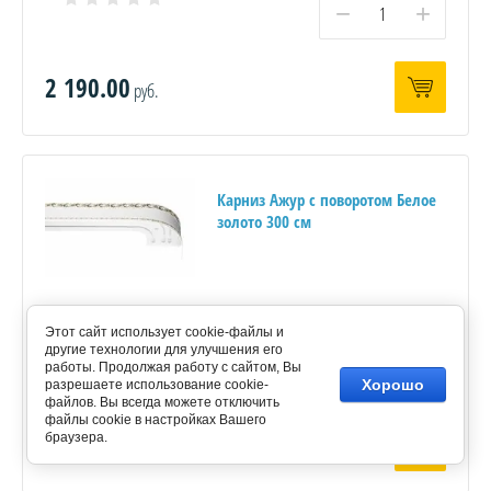
−
+
2 190.00
руб.
Карниз Ажур с поворотом Белое
золото 300 см
Этот сайт использует cookie-файлы и
Количество:
другие технологии для улучшения его
−
+
работы. Продолжая работу с сайтом, Вы
Хорошо
разрешаете использование cookie-
файлов. Вы всегда можете отключить
файлы cookie в настройках Вашего
2 480.00
браузера.
руб.