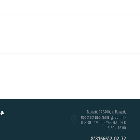
щь
Валдай, 175400, г. Валдай,
проспект Васильева, д. 83 ПН -
ПТ 8:30 - 19:00, СУББОТА - ВСК
8:30 - 16:00
8(81666)2-02-72