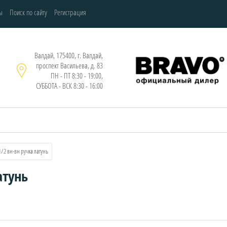
ы
Поиск по сайту
Регистрация
Валдай, 175400, г. Валдай,
проспект Васильева, д. 83
ПН - ПТ 8:30 - 19:00,
СУББОТА - ВСК 8:30 - 16:00
1/2 вн-вн ручка латунь
атунь