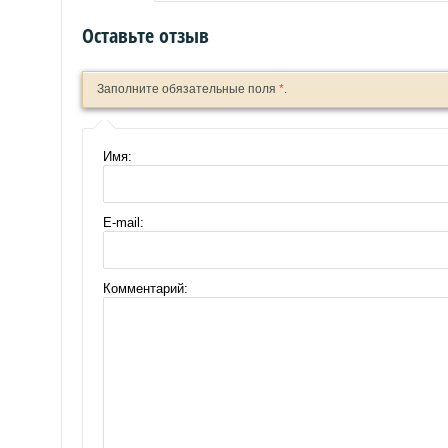
Оставьте отзыв
Заполните обязательные поля
*
.
*
*
*
Имя:
E-mail:
Комментарий: